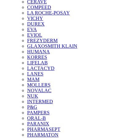
CERAVE
COMPEED
LA ROCHE-POSAY
VICHY
DUREX
EVA
EVIOL
FREZYDERM
GLAXOSMITH KLAIN
HUMANA
KORRES
LIFELAB
LACTACYD
LANES
MAM
MOLLERS
NOVALAC
NUK
INTERMED
P&G
PAMPERS
ORAL-B
PARANIX
PHARMASEPT
PHARMATON