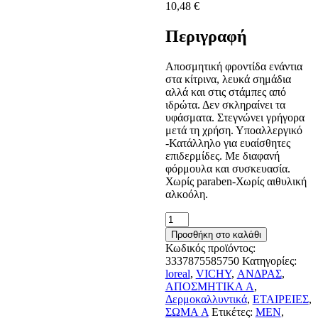
10,48
€
Περιγραφή
Αποσμητική φροντίδα ενάντια
στα κίτρινα, λευκά σημάδια
αλλά και στις στάμπες από
ιδρώτα. Δεν σκληραίνει τα
υφάσματα. Στεγνώνει γρήγορα
μετά τη χρήση. Υποαλλεργικό
-Κατάλληλο για ευαίσθητες
επιδερμίδες. Με διαφανή
φόρμουλα και συσκευασία.
Χωρίς paraben-Χωρίς αιθυλική
αλκοόλη.
Vichy
Homme
Προσθήκη στο καλάθι
Anti-
Κωδικός προϊόντος:
Perspirant
3337875585750
Κατηγορίες:
48h
loreal
,
VICHY
,
ΑΝΔΡΑΣ
,
Sensitive
ΑΠΟΣΜΗΤΙΚΑ A
,
Skin
Δερμοκαλλυντικά
,
ΕΤΑΙΡΕΙΕΣ
,
Roll-
ΣΩΜΑ A
Ετικέτες:
MEN
,