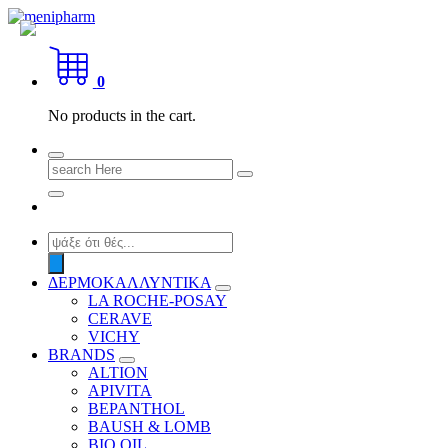
Skip
to
shop 2 easily
content
0
No products in the cart.
Search
for:
Products
search
ΔΕΡΜΟΚΑΛΛΥΝΤΙΚΑ
LA ROCHE-POSAY
CERAVE
VICHY
BRANDS
ALTION
APIVITA
BEPANTHOL
BAUSH & LOMB
BIO OIL