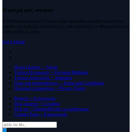
Η μικρή μας
ιστορία
Η Menipharm αποτελεί εναν χώρο ομορφίας που βρίσκεται στην
καρδία της Δράμας Αντιγόνου 15, και αναδικνύει το Φαρμακείο του
κ.Μενεσίδη Ιωάννη
Get a Quote
Ποιοί είμαστε ~ About
Τρόποι Πληρωμής ~ Payment Methods
Τρόποι Αποστολής ~ Shipping
Όροι και προυποθέσεις ~ Terms and Conditions
Πολιτική Απορρήτου ~ Privacy Policy
Returns ~ Επιστροφές
Που είμαστε ~ Location
Pick up ~ Παραλαβή απο το κατάστημα
Contact Page ~ Επικοινωνία
Products
search