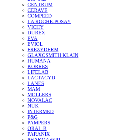
CENTRUM
CERAVE
COMPEED
LA ROCHE-POSAY
VICHY
DUREX
EVA
EVIOL
FREZYDERM
GLAXOSMITH KLAIN
HUMANA
KORRES
LIFELAB
LACTACYD
LANES
MAM
MOLLERS
NOVALAC
NUK
INTERMED
P&G
PAMPERS
ORAL-B
PARANIX
PHARMASEPT