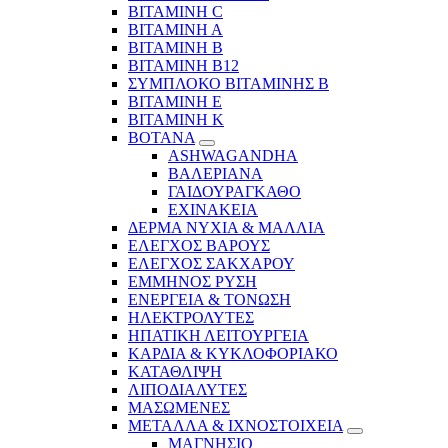
ΒΙΤΑΜΙΝΗ C
ΒΙΤΑΜΙΝΗ Α
ΒΙΤΑΜΙΝΗ Β
ΒΙΤΑΜΙΝΗ Β12
ΣΥΜΠΛΟΚΟ ΒΙΤΑΜΙΝΗΣ Β
ΒΙΤΑΜΙΝΗ Ε
ΒΙΤΑΜΙΝΗ Κ
ΒΟΤΑΝΑ
ASHWAGANDHA
ΒΑΛΕΡΙΑΝΑ
ΓΑΙΔΟΥΡΑΓΚΑΘΟ
ΕΧΙΝΑΚΕΙΑ
ΔΕΡΜΑ ΝΥΧΙΑ & ΜΑΛΛΙΑ
ΕΛΕΓΧΟΣ ΒΑΡΟΥΣ
ΕΛΕΓΧΟΣ ΣΑΚΧΑΡΟΥ
ΕΜΜΗΝΟΣ ΡΥΣΗ
ΕΝΕΡΓΕΙΑ & ΤΟΝΩΣΗ
ΗΛΕΚΤΡΟΛΥΤΕΣ
ΗΠΑΤΙΚΗ ΛΕΙΤΟΥΡΓΕΙΑ
ΚΑΡΔΙΑ & ΚΥΚΛΟΦΟΡΙΑΚΟ
ΚΑΤΑΘΛΙΨΗ
ΛΙΠΟΔΙΑΛΥΤΕΣ
ΜΑΣΩΜΕΝΕΣ
ΜΕΤΑΛΛΑ & ΙΧΝΟΣΤΟΙΧΕΙΑ
ΜΑΓΝΗΣΙΟ