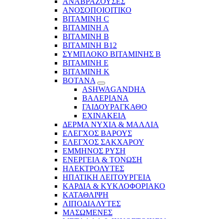
ΑΝΑΒΡΑΖΟΥΣΕΣ
ΑΝΟΣΟΠΟΙΟΙΤΙΚΟ
ΒΙΤΑΜΙΝΗ C
ΒΙΤΑΜΙΝΗ Α
ΒΙΤΑΜΙΝΗ Β
ΒΙΤΑΜΙΝΗ Β12
ΣΥΜΠΛΟΚΟ ΒΙΤΑΜΙΝΗΣ Β
ΒΙΤΑΜΙΝΗ Ε
ΒΙΤΑΜΙΝΗ Κ
ΒΟΤΑΝΑ
ASHWAGANDHA
ΒΑΛΕΡΙΑΝΑ
ΓΑΙΔΟΥΡΑΓΚΑΘΟ
ΕΧΙΝΑΚΕΙΑ
ΔΕΡΜΑ ΝΥΧΙΑ & ΜΑΛΛΙΑ
ΕΛΕΓΧΟΣ ΒΑΡΟΥΣ
ΕΛΕΓΧΟΣ ΣΑΚΧΑΡΟΥ
ΕΜΜΗΝΟΣ ΡΥΣΗ
ΕΝΕΡΓΕΙΑ & ΤΟΝΩΣΗ
ΗΛΕΚΤΡΟΛΥΤΕΣ
ΗΠΑΤΙΚΗ ΛΕΙΤΟΥΡΓΕΙΑ
ΚΑΡΔΙΑ & ΚΥΚΛΟΦΟΡΙΑΚΟ
ΚΑΤΑΘΛΙΨΗ
ΛΙΠΟΔΙΑΛΥΤΕΣ
ΜΑΣΩΜΕΝΕΣ