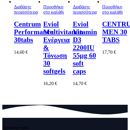
Διαβάστε
Προσθήκη
Διαβάστε
Προσθήκη
περισσότερα
στο καλάθι
περισσότερα
στο καλάθι
Centrum
Eviol
Eviol
CENTR
Performance
Multivitamin
Vitamin
MEN 30
30tabs
Ενέργεια
D3
TABS
&
2200IU
14,60
€
17,70
€
Τόνωση
55μg 60
30
soft
softgels
caps
16,20
€
14,70
€
Σχετικά με εμάς