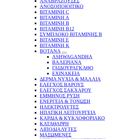
ΑΝΑΒΡΑΖΟΥΣΕΣ
ΑΝΟΣΟΠΟΙΟΙΤΙΚΟ
ΒΙΤΑΜΙΝΗ C
ΒΙΤΑΜΙΝΗ Α
ΒΙΤΑΜΙΝΗ Β
ΒΙΤΑΜΙΝΗ Β12
ΣΥΜΠΛΟΚΟ ΒΙΤΑΜΙΝΗΣ Β
ΒΙΤΑΜΙΝΗ Ε
ΒΙΤΑΜΙΝΗ Κ
ΒΟΤΑΝΑ
ASHWAGANDHA
ΒΑΛΕΡΙΑΝΑ
ΓΑΙΔΟΥΡΑΓΚΑΘΟ
ΕΧΙΝΑΚΕΙΑ
ΔΕΡΜΑ ΝΥΧΙΑ & ΜΑΛΛΙΑ
ΕΛΕΓΧΟΣ ΒΑΡΟΥΣ
ΕΛΕΓΧΟΣ ΣΑΚΧΑΡΟΥ
ΕΜΜΗΝΟΣ ΡΥΣΗ
ΕΝΕΡΓΕΙΑ & ΤΟΝΩΣΗ
ΗΛΕΚΤΡΟΛΥΤΕΣ
ΗΠΑΤΙΚΗ ΛΕΙΤΟΥΡΓΕΙΑ
ΚΑΡΔΙΑ & ΚΥΚΛΟΦΟΡΙΑΚΟ
ΚΑΤΑΘΛΙΨΗ
ΛΙΠΟΔΙΑΛΥΤΕΣ
ΜΑΣΩΜΕΝΕΣ