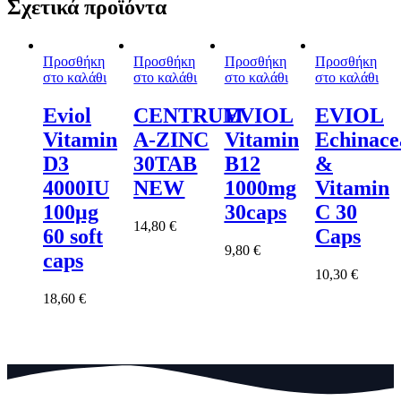
Σχετικά προϊόντα
Προσθήκη
Προσθήκη
Προσθήκη
Προσθήκη
στο καλάθι
στο καλάθι
στο καλάθι
στο καλάθι
Eviol
CENTRUM
EVIOL
EVIOL
Vitamin
A-ZINC
Vitamin
Echinace
D3
30TAB
B12
&
4000IU
NEW
1000mg
Vitamin
100μg
30caps
C 30
14,80
€
60 soft
Caps
9,80
€
caps
10,30
€
18,60
€