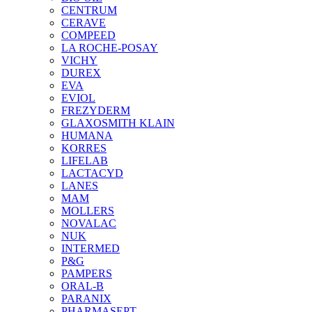
CENTRUM
CERAVE
COMPEED
LA ROCHE-POSAY
VICHY
DUREX
EVA
EVIOL
FREZYDERM
GLAXOSMITH KLAIN
HUMANA
KORRES
LIFELAB
LACTACYD
LANES
MAM
MOLLERS
NOVALAC
NUK
INTERMED
P&G
PAMPERS
ORAL-B
PARANIX
PHARMASEPT