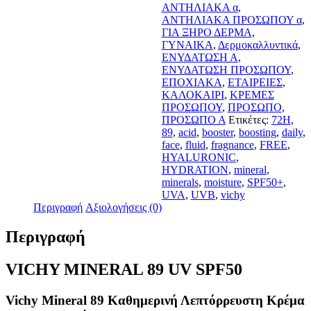
ποσότητα
ΑΝΤΗΛΙΑΚΑ α
,
ΑΝΤΗΛΙΑΚΑ ΠΡΟΣΩΠΟΥ α
,
ΓΙΑ ΞΗΡΟ ΔΕΡΜΑ
,
ΓΥΝΑΙΚΑ
,
Δερμοκαλλυντικά
,
ΕΝΥΔΑΤΩΣΗ Α
,
ΕΝΥΔΑΤΩΣΗ ΠΡΟΣΩΠΟΥ
,
ΕΠΟΧΙΑΚΑ
,
ΕΤΑΙΡΕΙΕΣ
,
ΚΑΛΟΚΑΙΡΙ
,
ΚΡΕΜΕΣ
ΠΡΟΣΩΠΟΥ
,
ΠΡΟΣΩΠΟ
,
ΠΡΟΣΩΠΟ Α
Ετικέτες:
72H
,
89
,
acid
,
booster
,
boosting
,
daily
,
face
,
fluid
,
fragnance
,
FREE
,
HYALURONIC
,
HYDRATION
,
mineral
,
minerals
,
moisture
,
SPF50+
,
UVA
,
UVB
,
vichy
Περιγραφή
Αξιολογήσεις (0)
Περιγραφή
VICHY MINERAL 89 UV SPF50
Vichy Mineral 89 Καθημερινή Λεπτόρρευστη Κρέμα