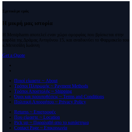
Σχετικά με εμάς
Η μικρή μας
ιστορία
Η Menipharm αποτελεί εναν χώρο ομορφίας που βρίσκεται στην
καρδία της Δράμας Αντιγόνου 15, και αναδικνύει το Φαρμακείο του
κ.Μενεσίδη Ιωάννη
Get a Quote
Ποιοί είμαστε ~ About
Τρόποι Πληρωμής ~ Payment Methods
Τρόποι Αποστολής ~ Shipping
Όροι και προυποθέσεις ~ Terms and Conditions
Πολιτική Απορρήτου ~ Privacy Policy
Returns ~ Επιστροφές
Που είμαστε ~ Location
Pick up ~ Παραλαβή απο το κατάστημα
Contact Page ~ Επικοινωνία