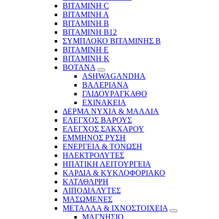
ΒΙΤΑΜΙΝΗ C
ΒΙΤΑΜΙΝΗ Α
ΒΙΤΑΜΙΝΗ Β
ΒΙΤΑΜΙΝΗ Β12
ΣΥΜΠΛΟΚΟ ΒΙΤΑΜΙΝΗΣ Β
ΒΙΤΑΜΙΝΗ Ε
ΒΙΤΑΜΙΝΗ Κ
ΒΟΤΑΝΑ
ASHWAGANDHA
ΒΑΛΕΡΙΑΝΑ
ΓΑΙΔΟΥΡΑΓΚΑΘΟ
ΕΧΙΝΑΚΕΙΑ
ΔΕΡΜΑ ΝΥΧΙΑ & ΜΑΛΛΙΑ
ΕΛΕΓΧΟΣ ΒΑΡΟΥΣ
ΕΛΕΓΧΟΣ ΣΑΚΧΑΡΟΥ
ΕΜΜΗΝΟΣ ΡΥΣΗ
ΕΝΕΡΓΕΙΑ & ΤΟΝΩΣΗ
ΗΛΕΚΤΡΟΛΥΤΕΣ
ΗΠΑΤΙΚΗ ΛΕΙΤΟΥΡΓΕΙΑ
ΚΑΡΔΙΑ & ΚΥΚΛΟΦΟΡΙΑΚΟ
ΚΑΤΑΘΛΙΨΗ
ΛΙΠΟΔΙΑΛΥΤΕΣ
ΜΑΣΩΜΕΝΕΣ
ΜΕΤΑΛΛΑ & ΙΧΝΟΣΤΟΙΧΕΙΑ
ΜΑΓΝΗΣΙΟ