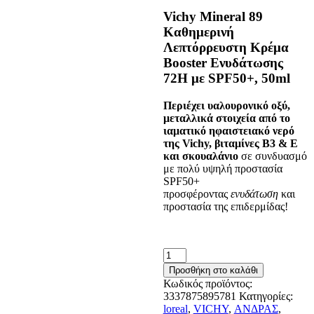
Vichy Mineral 89
Καθημερινή
Λεπτόρρευστη Κρέμα
Booster Ενυδάτωσης
72Η με SPF50+, 50ml
Περιέχει υαλουρονικό οξύ,
μεταλλικά στοιχεία από το
ιαματικό ηφαιστειακό νερό
της Vichy, βιταμίνες Β3 & Ε
και σκουαλάνιο
σε συνδυασμό
με πολύ υψηλή προστασία
SPF50+
προσφέροντας
ενυδάτωση
και
προστασία της επιδερμίδας!
VICHY
MINERAL
Προσθήκη στο καλάθι
89
Κωδικός προϊόντος:
UV
3337875895781
Κατηγορίες:
SPF50
loreal
,
VICHY
,
ΑΝΔΡΑΣ
,