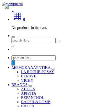
Skip
to
shop 2 easily
content
0
No products in the cart.
Search
for:
Products
search
ΔΕΡΜΟΚΑΛΛΥΝΤΙΚΑ
LA ROCHE-POSAY
CERAVE
VICHY
BRANDS
ALTION
APIVITA
BEPANTHOL
BAUSH & LOMB
BIO OIL