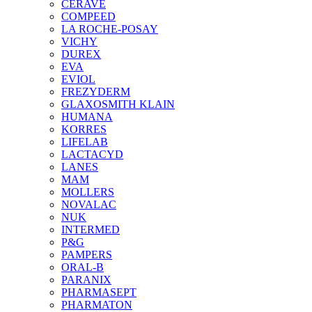
CERAVE
COMPEED
LA ROCHE-POSAY
VICHY
DUREX
EVA
EVIOL
FREZYDERM
GLAXOSMITH KLAIN
HUMANA
KORRES
LIFELAB
LACTACYD
LANES
MAM
MOLLERS
NOVALAC
NUK
INTERMED
P&G
PAMPERS
ORAL-B
PARANIX
PHARMASEPT
PHARMATON