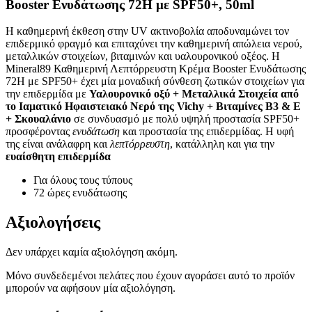
Booster Ενυδάτωσης 72Η με SPF50+, 50ml
Η καθημερινή έκθεση στην UV ακτινοβολία αποδυναμώνει τον
επιδερμικό φραγμό και επιταχύνει την καθημερινή απώλεια νερού,
μεταλλικών στοιχείων, βιταμινών και υαλουρονικού οξέος. H
Mineral89 Καθημερινή Λεπτόρρευστη Κρέμα Booster Ενυδάτωσης
72Η με SPF50+ έχει μία μοναδική σύνθεση ζωτικών στοιχείων για
την επιδερμίδα με
Υαλουρονικό οξύ + Μεταλλικά Στοιχεία από
το Ιαματικό Ηφαιστειακό Νερό της Vichy + Βιταμίνες Β3 & Ε
+ Σκουαλάνιο
σε συνδυασμό με πολύ υψηλή προστασία SPF50+
προσφέροντας
ενυδάτωση
και προστασία της επιδερμίδας. Η υφή
της είναι ανάλαφρη και
λεπτόρρευστη
, κατάλληλη και για την
ευαίσθητη επιδερμίδα
Για όλους τους τύπους
72 ώρες ενυδάτωσης
Αξιολογήσεις
Δεν υπάρχει καμία αξιολόγηση ακόμη.
Μόνο συνδεδεμένοι πελάτες που έχουν αγοράσει αυτό το προϊόν
μπορούν να αφήσουν μία αξιολόγηση.