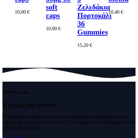
soft
Ζελεδάκια
10,00
€
10,40
€
caps
Πορτοκάλι
36
10,90
€
Gummies
15,20
€
Σχετικά με εμάς
Η μικρή μας
ιστορία
Η Menipharm αποτελεί εναν χώρο ομορφίας που βρίσκεται στην
καρδία της Δράμας Αντιγόνου 15, και αναδικνύει το Φαρμακείο του
κ.Μενεσίδη Ιωάννη