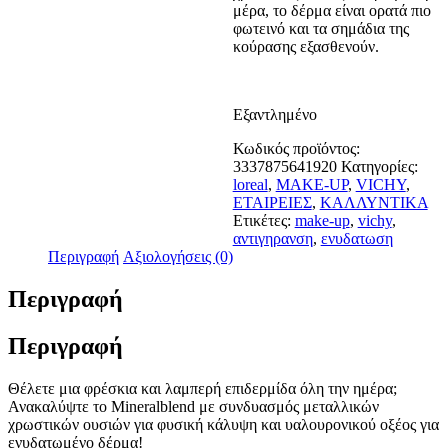
μέρα, το δέρμα είναι ορατά πιο
φωτεινό και τα σημάδια της
κούρασης εξασθενούν.
Εξαντλημένο
Κωδικός προϊόντος:
3337875641920
Κατηγορίες:
loreal
,
MAKE-UP
,
VICHY
,
ΕΤΑΙΡΕΙΕΣ
,
ΚΑΛΛΥΝΤΙΚΑ
Ετικέτες:
make-up
,
vichy
,
αντιγηρανση
,
ενυδατωση
Περιγραφή
Αξιολογήσεις (0)
Περιγραφή
Περιγραφή
Θέλετε μια φρέσκια και λαμπερή επιδερμίδα όλη την ημέρα;
Ανακαλύψτε το Mineralblend με συνδυασμός μεταλλικών
χρωστικών ουσιών για φυσική κάλυψη και υαλουρονικού οξέος για
ενυδατωμένο δέρμα!