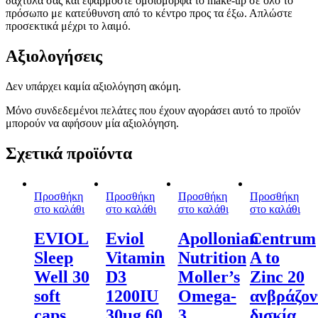
δάχτυλά σας και εφαρμόστε ομοιόμορφα το make-up σε όλο το
πρόσωπο με κατεύθυνση από το κέντρο προς τα έξω. Απλώστε
προσεκτικά μέχρι το λαιμό.
Αξιολογήσεις
Δεν υπάρχει καμία αξιολόγηση ακόμη.
Μόνο συνδεδεμένοι πελάτες που έχουν αγοράσει αυτό το προϊόν
μπορούν να αφήσουν μία αξιολόγηση.
Σχετικά προϊόντα
Προσθήκη
Προσθήκη
Προσθήκη
Προσθήκη
στο καλάθι
στο καλάθι
στο καλάθι
στο καλάθι
EVIOL
Eviol
Apollonian
Centrum
Sleep
Vitamin
Nutrition
A to
Well 30
D3
Moller’s
Zinc 20
soft
1200IU
Omega-
ανβράζον
caps
30μg 60
3
δισκία