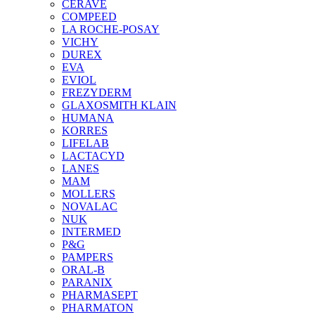
CERAVE
COMPEED
LA ROCHE-POSAY
VICHY
DUREX
EVA
EVIOL
FREZYDERM
GLAXOSMITH KLAIN
HUMANA
KORRES
LIFELAB
LACTACYD
LANES
MAM
MOLLERS
NOVALAC
NUK
INTERMED
P&G
PAMPERS
ORAL-B
PARANIX
PHARMASEPT
PHARMATON