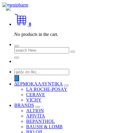
Skip
to
shop 2 easily
content
0
No products in the cart.
Search
for:
Products
search
ΔΕΡΜΟΚΑΛΛΥΝΤΙΚΑ
LA ROCHE-POSAY
CERAVE
VICHY
BRANDS
ALTION
APIVITA
BEPANTHOL
BAUSH & LOMB
BIO OIL