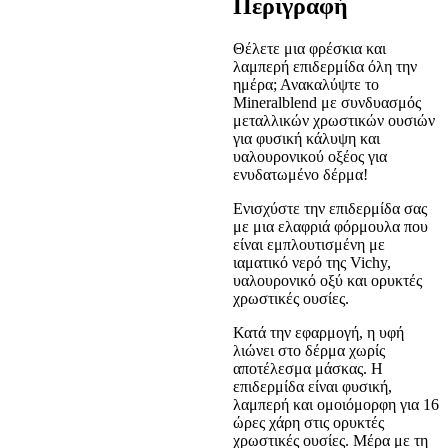
Περιγραφή
Θέλετε μια φρέσκια και
λαμπερή επιδερμίδα όλη την
ημέρα; Ανακαλύψτε το
Mineralblend με συνδυασμός
μεταλλικών χρωστικών ουσιών
για φυσική κάλυψη και
υαλουρονικού οξέος για
ενυδατωμένο δέρμα!
Ενισχύστε την επιδερμίδα σας
με μια ελαφριά φόρμουλα που
είναι εμπλουτισμένη με
ιαματικό νερό της Vichy,
υαλουρονικό οξύ και
ορυκτές
χρωστικές ουσίες
.
Κατά την εφαρμογή, η υφή
λιώνει στο δέρμα χωρίς
αποτέλεσμα μάσκας. Η
επιδερμίδα είναι φυσική,
λαμπερή και ομοιόμορφη για 16
ώρες χάρη στις ορυκτές
χρωστικές ουσίες. Μέρα με τη