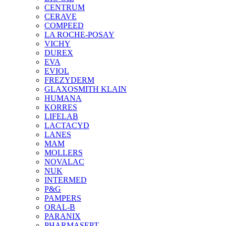
CENTRUM
CERAVE
COMPEED
LA ROCHE-POSAY
VICHY
DUREX
EVA
EVIOL
FREZYDERM
GLAXOSMITH KLAIN
HUMANA
KORRES
LIFELAB
LACTACYD
LANES
MAM
MOLLERS
NOVALAC
NUK
INTERMED
P&G
PAMPERS
ORAL-B
PARANIX
PHARMASEPT