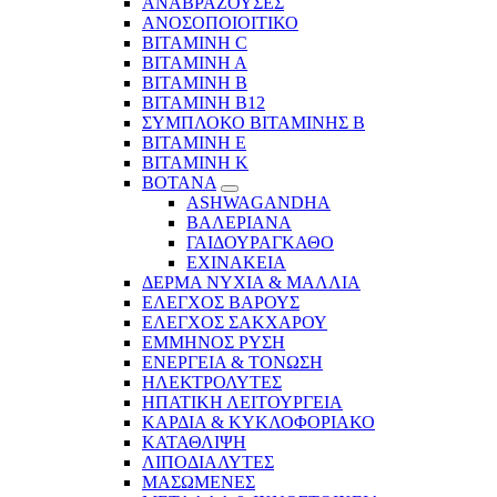
ΑΝΑΒΡΑΖΟΥΣΕΣ
ΑΝΟΣΟΠΟΙΟΙΤΙΚΟ
ΒΙΤΑΜΙΝΗ C
ΒΙΤΑΜΙΝΗ Α
ΒΙΤΑΜΙΝΗ Β
ΒΙΤΑΜΙΝΗ Β12
ΣΥΜΠΛΟΚΟ ΒΙΤΑΜΙΝΗΣ Β
ΒΙΤΑΜΙΝΗ Ε
ΒΙΤΑΜΙΝΗ Κ
ΒΟΤΑΝΑ
ASHWAGANDHA
ΒΑΛΕΡΙΑΝΑ
ΓΑΙΔΟΥΡΑΓΚΑΘΟ
ΕΧΙΝΑΚΕΙΑ
ΔΕΡΜΑ ΝΥΧΙΑ & ΜΑΛΛΙΑ
ΕΛΕΓΧΟΣ ΒΑΡΟΥΣ
ΕΛΕΓΧΟΣ ΣΑΚΧΑΡΟΥ
ΕΜΜΗΝΟΣ ΡΥΣΗ
ΕΝΕΡΓΕΙΑ & ΤΟΝΩΣΗ
ΗΛΕΚΤΡΟΛΥΤΕΣ
ΗΠΑΤΙΚΗ ΛΕΙΤΟΥΡΓΕΙΑ
ΚΑΡΔΙΑ & ΚΥΚΛΟΦΟΡΙΑΚΟ
ΚΑΤΑΘΛΙΨΗ
ΛΙΠΟΔΙΑΛΥΤΕΣ
ΜΑΣΩΜΕΝΕΣ