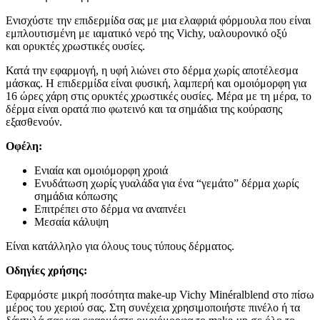
Ενισχύστε την επιδερμίδα σας με μια ελαφριά φόρμουλα που είναι
εμπλουτισμένη με ιαματικό νερό της Vichy, υαλουρονικό οξύ
και
ορυκτές χρωστικές ουσίες
.
Κατά την εφαρμογή, η υφή λιώνει στο δέρμα χωρίς αποτέλεσμα
μάσκας. Η επιδερμίδα είναι φυσική, λαμπερή και ομοιόμορφη για
16 ώρες χάρη στις ορυκτές χρωστικές ουσίες. Μέρα με τη μέρα, το
δέρμα είναι ορατά πιο φωτεινό και τα σημάδια της κούρασης
εξασθενούν.
Οφέλη:
Ενιαία και ομοιόμορφη χροιά
Ενυδάτωση χωρίς γυαλάδα για ένα “γεμάτο” δέρμα χωρίς
σημάδια κόπωσης
Επιτρέπει στο δέρμα να αναπνέει
Μεσαία κάλυψη
Είναι κατάλληλο για όλους τους τύπους δέρματος.
Οδηγίες χρήσης:
Εφαρμόστε μικρή ποσότητα make-up Vichy Minéralblend στο πίσω
μέρος του χεριού σας. Στη συνέχεια χρησιμοποιήστε πινέλο ή τα