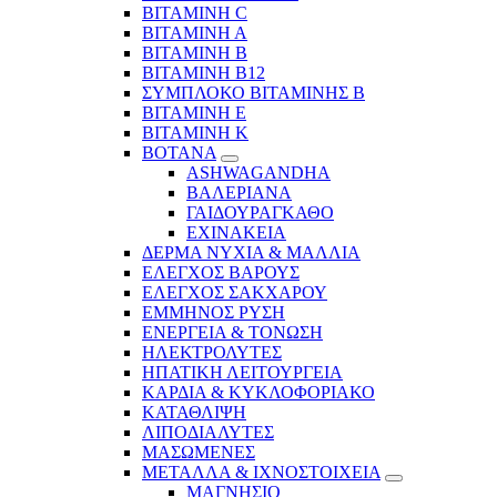
ΒΙΤΑΜΙΝΗ C
ΒΙΤΑΜΙΝΗ Α
ΒΙΤΑΜΙΝΗ Β
ΒΙΤΑΜΙΝΗ Β12
ΣΥΜΠΛΟΚΟ ΒΙΤΑΜΙΝΗΣ Β
ΒΙΤΑΜΙΝΗ Ε
ΒΙΤΑΜΙΝΗ Κ
ΒΟΤΑΝΑ
ASHWAGANDHA
ΒΑΛΕΡΙΑΝΑ
ΓΑΙΔΟΥΡΑΓΚΑΘΟ
ΕΧΙΝΑΚΕΙΑ
ΔΕΡΜΑ ΝΥΧΙΑ & ΜΑΛΛΙΑ
ΕΛΕΓΧΟΣ ΒΑΡΟΥΣ
ΕΛΕΓΧΟΣ ΣΑΚΧΑΡΟΥ
ΕΜΜΗΝΟΣ ΡΥΣΗ
ΕΝΕΡΓΕΙΑ & ΤΟΝΩΣΗ
ΗΛΕΚΤΡΟΛΥΤΕΣ
ΗΠΑΤΙΚΗ ΛΕΙΤΟΥΡΓΕΙΑ
ΚΑΡΔΙΑ & ΚΥΚΛΟΦΟΡΙΑΚΟ
ΚΑΤΑΘΛΙΨΗ
ΛΙΠΟΔΙΑΛΥΤΕΣ
ΜΑΣΩΜΕΝΕΣ
ΜΕΤΑΛΛΑ & ΙΧΝΟΣΤΟΙΧΕΙΑ
ΜΑΓΝΗΣΙΟ