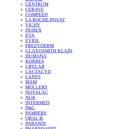
CENTRUM
CERAVE
COMPEED
LA ROCHE-POSAY
VICHY
DUREX
EVA
EVIOL
FREZYDERM
GLAXOSMITH KLAIN
HUMANA
KORRES
LIFELAB
LACTACYD
LANES
MAM
MOLLERS
NOVALAC
NUK
INTERMED
P&G
PAMPERS
ORAL-B
PARANIX
PHARMASEPT