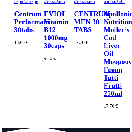
περισσότερα
στο καλάθι
στο καλάθι
στο καλάθι
Centrum
EVIOL
CENTRUM
Apolloni
Performance
Vitamin
MEN 30
Nutrition
30tabs
B12
TABS
Moller’s
1000mg
Cod
14,60
€
17,70
€
30caps
Liver
Oil
9,80
€
Μουρουν
Γεύση
Tutti
Frutti
250ml
17,70
€