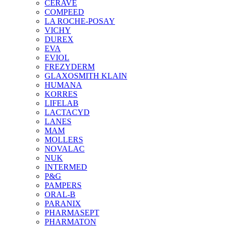
CERAVE
COMPEED
LA ROCHE-POSAY
VICHY
DUREX
EVA
EVIOL
FREZYDERM
GLAXOSMITH KLAIN
HUMANA
KORRES
LIFELAB
LACTACYD
LANES
MAM
MOLLERS
NOVALAC
NUK
INTERMED
P&G
PAMPERS
ORAL-B
PARANIX
PHARMASEPT
PHARMATON