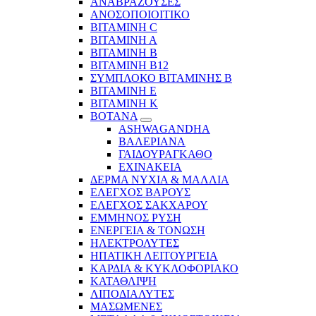
ΑΝΑΒΡΑΖΟΥΣΕΣ
ΑΝΟΣΟΠΟΙΟΙΤΙΚΟ
ΒΙΤΑΜΙΝΗ C
ΒΙΤΑΜΙΝΗ Α
ΒΙΤΑΜΙΝΗ Β
ΒΙΤΑΜΙΝΗ Β12
ΣΥΜΠΛΟΚΟ ΒΙΤΑΜΙΝΗΣ Β
ΒΙΤΑΜΙΝΗ Ε
ΒΙΤΑΜΙΝΗ Κ
ΒΟΤΑΝΑ
ASHWAGANDHA
ΒΑΛΕΡΙΑΝΑ
ΓΑΙΔΟΥΡΑΓΚΑΘΟ
ΕΧΙΝΑΚΕΙΑ
ΔΕΡΜΑ ΝΥΧΙΑ & ΜΑΛΛΙΑ
ΕΛΕΓΧΟΣ ΒΑΡΟΥΣ
ΕΛΕΓΧΟΣ ΣΑΚΧΑΡΟΥ
ΕΜΜΗΝΟΣ ΡΥΣΗ
ΕΝΕΡΓΕΙΑ & ΤΟΝΩΣΗ
ΗΛΕΚΤΡΟΛΥΤΕΣ
ΗΠΑΤΙΚΗ ΛΕΙΤΟΥΡΓΕΙΑ
ΚΑΡΔΙΑ & ΚΥΚΛΟΦΟΡΙΑΚΟ
ΚΑΤΑΘΛΙΨΗ
ΛΙΠΟΔΙΑΛΥΤΕΣ
ΜΑΣΩΜΕΝΕΣ