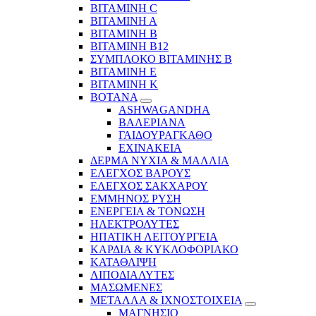
ΒΙΤΑΜΙΝΗ C
ΒΙΤΑΜΙΝΗ Α
ΒΙΤΑΜΙΝΗ Β
ΒΙΤΑΜΙΝΗ Β12
ΣΥΜΠΛΟΚΟ ΒΙΤΑΜΙΝΗΣ Β
ΒΙΤΑΜΙΝΗ Ε
ΒΙΤΑΜΙΝΗ Κ
ΒΟΤΑΝΑ
ASHWAGANDHA
ΒΑΛΕΡΙΑΝΑ
ΓΑΙΔΟΥΡΑΓΚΑΘΟ
ΕΧΙΝΑΚΕΙΑ
ΔΕΡΜΑ ΝΥΧΙΑ & ΜΑΛΛΙΑ
ΕΛΕΓΧΟΣ ΒΑΡΟΥΣ
ΕΛΕΓΧΟΣ ΣΑΚΧΑΡΟΥ
ΕΜΜΗΝΟΣ ΡΥΣΗ
ΕΝΕΡΓΕΙΑ & ΤΟΝΩΣΗ
ΗΛΕΚΤΡΟΛΥΤΕΣ
ΗΠΑΤΙΚΗ ΛΕΙΤΟΥΡΓΕΙΑ
ΚΑΡΔΙΑ & ΚΥΚΛΟΦΟΡΙΑΚΟ
ΚΑΤΑΘΛΙΨΗ
ΛΙΠΟΔΙΑΛΥΤΕΣ
ΜΑΣΩΜΕΝΕΣ
ΜΕΤΑΛΛΑ & ΙΧΝΟΣΤΟΙΧΕΙΑ
ΜΑΓΝΗΣΙΟ