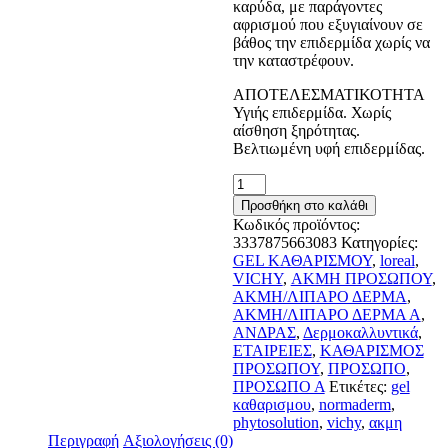
καρύδα, με παράγοντες
αφρισμού που εξυγιαίνουν σε
βάθος την επιδερμίδα χωρίς να
την καταστρέφουν.
ΑΠΟΤΕΛΕΣΜΑΤΙΚΟΤΗΤΑ
Υγιής επιδερμίδα. Χωρίς
αίσθηση ξηρότητας.
Βελτιωμένη υφή επιδερμίδας.
Vichy
Normaderm
Προσθήκη στο καλάθι
Phytosolution
Κωδικός προϊόντος:
Gel
3337875663083
Κατηγορίες:
Καθαρισμού
GEL ΚΑΘΑΡΙΣΜΟΥ
,
loreal
,
Προσώπου
VICHY
,
ΑΚΜΗ ΠΡΟΣΩΠΟΥ
,
για
ΑΚΜΗ/ΛΙΠΑΡΟ ΔΕΡΜΑ
,
Λιπαρές
ΑΚΜΗ/ΛΙΠΑΡΟ ΔΕΡΜΑ Α
,
επιδερμίδες
ΑΝΔΡΑΣ
,
Δερμοκαλλυντικά
,
με
ΕΤΑΙΡΕΙΕΣ
,
ΚΑΘΑΡΙΣΜΟΣ
Τάση
ΠΡΟΣΩΠΟΥ
,
ΠΡΟΣΩΠΟ
,
Ακμής
ΠΡΟΣΩΠΟ Α
Ετικέτες:
gel
400ml
καθαρισμου
,
normaderm
,
ποσότητα
phytosolution
,
vichy
,
ακμη
Περιγραφή
Αξιολογήσεις (0)