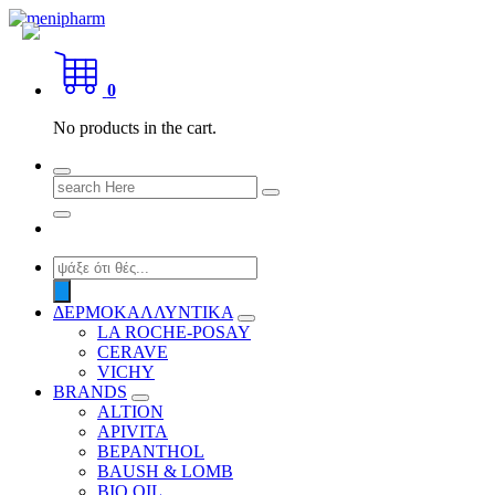
Skip
to
shop 2 easily
content
0
No products in the cart.
Search
for:
Products
search
ΔΕΡΜΟΚΑΛΛΥΝΤΙΚΑ
LA ROCHE-POSAY
CERAVE
VICHY
BRANDS
ALTION
APIVITA
BEPANTHOL
BAUSH & LOMB
BIO OIL