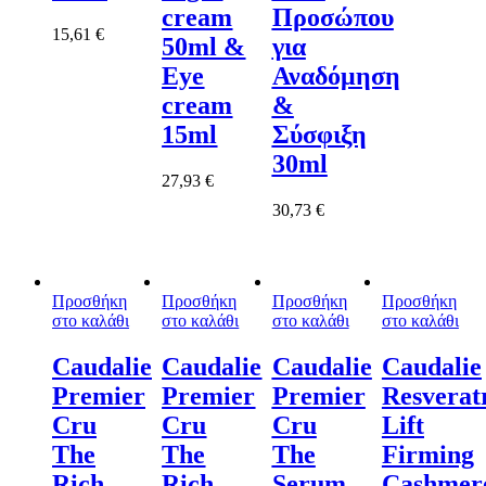
cream
Προσώπου
15,61
€
50ml &
για
Eye
Αναδόμηση
cream
&
15ml
Σύσφιξη
30ml
27,93
€
30,73
€
Προσθήκη
Προσθήκη
Προσθήκη
Προσθήκη
στο καλάθι
στο καλάθι
στο καλάθι
στο καλάθι
Caudalie
Caudalie
Caudalie
Caudalie
Premier
Premier
Premier
Resverat
Cru
Cru
Cru
Lift
The
The
The
Firming
Rich
Rich
Serum
Cashmer