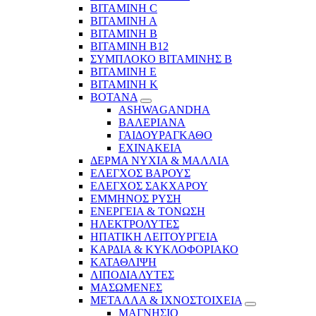
ΒΙΤΑΜΙΝΗ C
ΒΙΤΑΜΙΝΗ Α
ΒΙΤΑΜΙΝΗ Β
ΒΙΤΑΜΙΝΗ Β12
ΣΥΜΠΛΟΚΟ ΒΙΤΑΜΙΝΗΣ Β
ΒΙΤΑΜΙΝΗ Ε
ΒΙΤΑΜΙΝΗ Κ
ΒΟΤΑΝΑ
ASHWAGANDHA
ΒΑΛΕΡΙΑΝΑ
ΓΑΙΔΟΥΡΑΓΚΑΘΟ
ΕΧΙΝΑΚΕΙΑ
ΔΕΡΜΑ ΝΥΧΙΑ & ΜΑΛΛΙΑ
ΕΛΕΓΧΟΣ ΒΑΡΟΥΣ
ΕΛΕΓΧΟΣ ΣΑΚΧΑΡΟΥ
ΕΜΜΗΝΟΣ ΡΥΣΗ
ΕΝΕΡΓΕΙΑ & ΤΟΝΩΣΗ
ΗΛΕΚΤΡΟΛΥΤΕΣ
ΗΠΑΤΙΚΗ ΛΕΙΤΟΥΡΓΕΙΑ
ΚΑΡΔΙΑ & ΚΥΚΛΟΦΟΡΙΑΚΟ
ΚΑΤΑΘΛΙΨΗ
ΛΙΠΟΔΙΑΛΥΤΕΣ
ΜΑΣΩΜΕΝΕΣ
ΜΕΤΑΛΛΑ & ΙΧΝΟΣΤΟΙΧΕΙΑ
ΜΑΓΝΗΣΙΟ