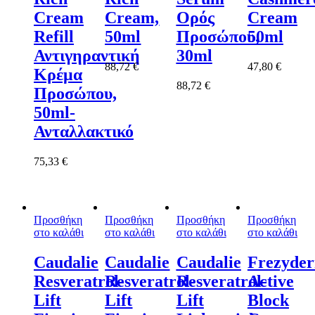
Cream
Cream,
Ορός
Cream
Refill
50ml
Προσώπου,
50ml
Αντιγηραντική
30ml
88,72
€
47,80
€
Κρέμα
88,72
€
Προσώπου,
50ml-
Ανταλλακτικό
75,33
€
Προσθήκη
Προσθήκη
Προσθήκη
Προσθήκη
στο καλάθι
στο καλάθι
στο καλάθι
στο καλάθι
Caudalie
Caudalie
Caudalie
Frezyde
Resveratrol-
Resveratrol-
Resveratrol-
Active
Lift
Lift
Lift
Block