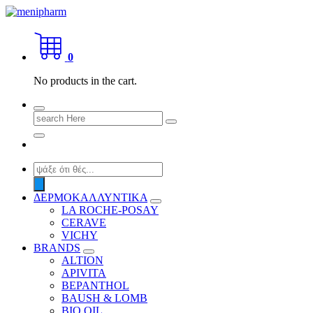
Skip
to
shop 2 easily
content
0
No products in the cart.
Search
for:
Products
search
ΔΕΡΜΟΚΑΛΛΥΝΤΙΚΑ
LA ROCHE-POSAY
CERAVE
VICHY
BRANDS
ALTION
APIVITA
BEPANTHOL
BAUSH & LOMB
BIO OIL