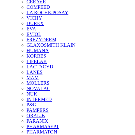
CERAVE
COMPEED
LA ROCHE-POSAY
VICHY
DUREX
EVA
EVIOL
FREZYDERM
GLAXOSMITH KLAIN
HUMANA
KORRES
LIFELAB
LACTACYD
LANES
MAM
MOLLERS
NOVALAC
NUK
INTERMED
P&G
PAMPERS
ORAL-B
PARANIX
PHARMASEPT
PHARMATON