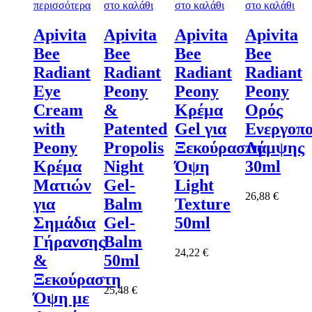
περισσότερα
στο καλάθι
στο καλάθι
στο καλάθι
Apivita
Apivita
Apivita
Apivita
Bee
Bee
Bee
Bee
Radiant
Radiant
Radiant
Radiant
Eye
Peony
Peony
Peony
Cream
&
Kρέμα
Oρός
with
Patented
Gel για
Ενεργοπο
Peony
Propolis
Ξεκούραστη
Λάμψης
Κρέμα
Night
Όψη
30ml
Ματιών
Gel-
Light
26,88
€
για
Balm
Texture
Σημάδια
Gel-
50ml
Γήρανσης
Balm
24,22
€
&
50ml
Ξεκούραστη
25,48
€
Όψη με