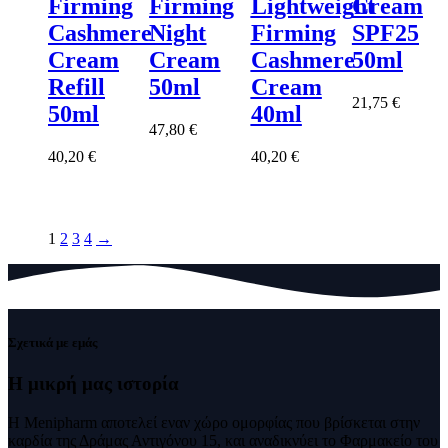
Firming
Firming
Lightweight
Cream
Cashmere
Night
Firming
SPF25
Cream
Cream
Cashmere
50ml
Refill
50ml
Cream
21,75
€
50ml
40ml
47,80
€
40,20
€
40,20
€
1
2
3
4
→
Σχετικά με εμάς
Η μικρή μας
ιστορία
Η Menipharm αποτελεί εναν χώρο ομορφίας που βρίσκεται στην
καρδία της Δράμας Αντιγόνου 15, και αναδικνύει το Φαρμακείο του