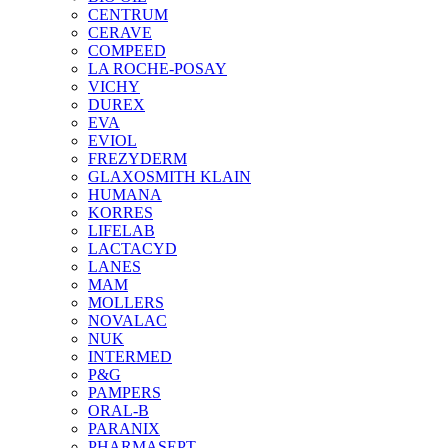
CENTRUM
CERAVE
COMPEED
LA ROCHE-POSAY
VICHY
DUREX
EVA
EVIOL
FREZYDERM
GLAXOSMITH KLAIN
HUMANA
KORRES
LIFELAB
LACTACYD
LANES
MAM
MOLLERS
NOVALAC
NUK
INTERMED
P&G
PAMPERS
ORAL-B
PARANIX
PHARMASEPT