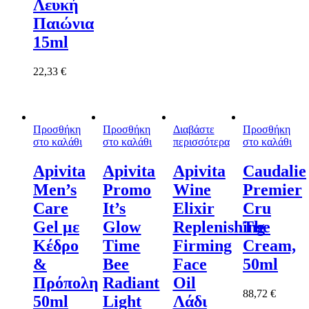
Λευκή
Παιώνια
15ml
22,33
€
Προσθήκη
Προσθήκη
Διαβάστε
Προσθήκη
στο καλάθι
στο καλάθι
περισσότερα
στο καλάθι
Apivita
Apivita
Apivita
Caudalie
Men’s
Promo
Wine
Premier
Care
It’s
Elixir
Cru
Gel με
Glow
Replenishing
The
Κέδρο
Time
Firming
Cream,
&
Bee
Face
50ml
Πρόπολη
Radiant
Oil
88,72
€
50ml
Light
Λάδι