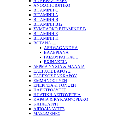
ΑΝΑΒΡΑΖΟΥΣΕΣ
ΑΝΟΣΟΠΟΙΟΙΤΙΚΟ
ΒΙΤΑΜΙΝΗ C
ΒΙΤΑΜΙΝΗ Α
ΒΙΤΑΜΙΝΗ Β
ΒΙΤΑΜΙΝΗ Β12
ΣΥΜΠΛΟΚΟ ΒΙΤΑΜΙΝΗΣ Β
ΒΙΤΑΜΙΝΗ Ε
ΒΙΤΑΜΙΝΗ Κ
ΒΟΤΑΝΑ
ASHWAGANDHA
ΒΑΛΕΡΙΑΝΑ
ΓΑΙΔΟΥΡΑΓΚΑΘΟ
ΕΧΙΝΑΚΕΙΑ
ΔΕΡΜΑ ΝΥΧΙΑ & ΜΑΛΛΙΑ
ΕΛΕΓΧΟΣ ΒΑΡΟΥΣ
ΕΛΕΓΧΟΣ ΣΑΚΧΑΡΟΥ
ΕΜΜΗΝΟΣ ΡΥΣΗ
ΕΝΕΡΓΕΙΑ & ΤΟΝΩΣΗ
ΗΛΕΚΤΡΟΛΥΤΕΣ
ΗΠΑΤΙΚΗ ΛΕΙΤΟΥΡΓΕΙΑ
ΚΑΡΔΙΑ & ΚΥΚΛΟΦΟΡΙΑΚΟ
ΚΑΤΑΘΛΙΨΗ
ΛΙΠΟΔΙΑΛΥΤΕΣ
ΜΑΣΩΜΕΝΕΣ