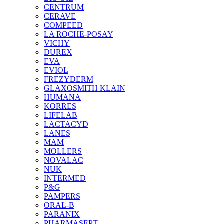
CENTRUM
CERAVE
COMPEED
LA ROCHE-POSAY
VICHY
DUREX
EVA
EVIOL
FREZYDERM
GLAXOSMITH KLAIN
HUMANA
KORRES
LIFELAB
LACTACYD
LANES
MAM
MOLLERS
NOVALAC
NUK
INTERMED
P&G
PAMPERS
ORAL-B
PARANIX
PHARMASEPT