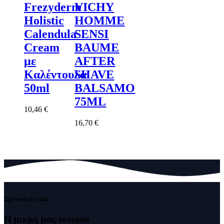
Frezyderm
VICHY
Holistic
HOMME
Calendula
SENSI
Cream
BAUME
με
AFTER
Καλέντουλα
SHAVE
50ml
BALSAMO
75ML
10,46
€
16,70
€
Σχετικά με εμάς
Η μικρή μας
ιστορία