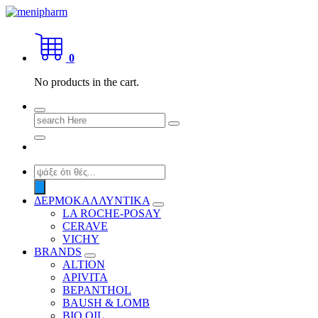
Skip
to
shop 2 easily
content
0
No products in the cart.
Search
for:
Products
search
ΔΕΡΜΟΚΑΛΛΥΝΤΙΚΑ
LA ROCHE-POSAY
CERAVE
VICHY
BRANDS
ALTION
APIVITA
BEPANTHOL
BAUSH & LOMB
BIO OIL