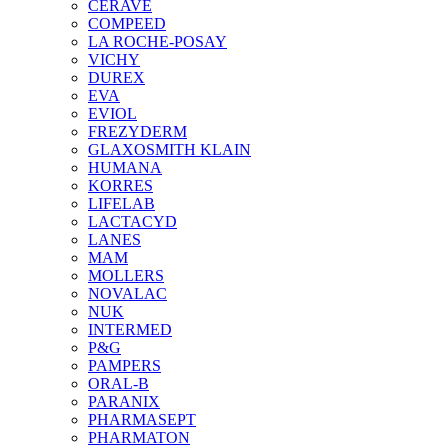
CERAVE
COMPEED
LA ROCHE-POSAY
VICHY
DUREX
EVA
EVIOL
FREZYDERM
GLAXOSMITH KLAIN
HUMANA
KORRES
LIFELAB
LACTACYD
LANES
MAM
MOLLERS
NOVALAC
NUK
INTERMED
P&G
PAMPERS
ORAL-B
PARANIX
PHARMASEPT
PHARMATON