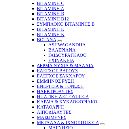
ΒΙΤΑΜΙΝΗ C
ΒΙΤΑΜΙΝΗ Α
ΒΙΤΑΜΙΝΗ Β
ΒΙΤΑΜΙΝΗ Β12
ΣΥΜΠΛΟΚΟ ΒΙΤΑΜΙΝΗΣ Β
ΒΙΤΑΜΙΝΗ Ε
ΒΙΤΑΜΙΝΗ Κ
ΒΟΤΑΝΑ
ASHWAGANDHA
ΒΑΛΕΡΙΑΝΑ
ΓΑΙΔΟΥΡΑΓΚΑΘΟ
ΕΧΙΝΑΚΕΙΑ
ΔΕΡΜΑ ΝΥΧΙΑ & ΜΑΛΛΙΑ
ΕΛΕΓΧΟΣ ΒΑΡΟΥΣ
ΕΛΕΓΧΟΣ ΣΑΚΧΑΡΟΥ
ΕΜΜΗΝΟΣ ΡΥΣΗ
ΕΝΕΡΓΕΙΑ & ΤΟΝΩΣΗ
ΗΛΕΚΤΡΟΛΥΤΕΣ
ΗΠΑΤΙΚΗ ΛΕΙΤΟΥΡΓΕΙΑ
ΚΑΡΔΙΑ & ΚΥΚΛΟΦΟΡΙΑΚΟ
ΚΑΤΑΘΛΙΨΗ
ΛΙΠΟΔΙΑΛΥΤΕΣ
ΜΑΣΩΜΕΝΕΣ
ΜΕΤΑΛΛΑ & ΙΧΝΟΣΤΟΙΧΕΙΑ
ΜΑΓΝΗΣΙΟ