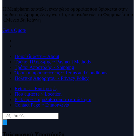
Η Menipharm αποτελεί εναν χώρο ομορφίας που βρίσκεται στην
καρδία της Δράμας Αντιγόνου 15, και αναδικνύει το Φαρμακείο του
κ.Μενεσίδη Ιωάννη
Get a Quote
Ποιοί είμαστε ~ About
Τρόποι Πληρωμής ~ Payment Methods
Τρόποι Αποστολής ~ Shipping
Όροι και προυποθέσεις ~ Terms and Conditions
Πολιτική Απορρήτου ~ Privacy Policy
Returns ~ Επιστροφές
Που είμαστε ~ Location
Pick up ~ Παραλαβή απο το κατάστημα
Contact Page ~ Επικοινωνία
Products
search
Τηλεφωνική Υποστήριξη