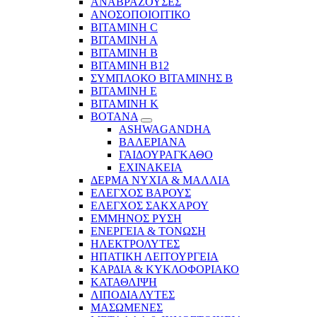
ΑΝΑΒΡΑΖΟΥΣΕΣ
ΑΝΟΣΟΠΟΙΟΙΤΙΚΟ
ΒΙΤΑΜΙΝΗ C
ΒΙΤΑΜΙΝΗ Α
ΒΙΤΑΜΙΝΗ Β
ΒΙΤΑΜΙΝΗ Β12
ΣΥΜΠΛΟΚΟ ΒΙΤΑΜΙΝΗΣ Β
ΒΙΤΑΜΙΝΗ Ε
ΒΙΤΑΜΙΝΗ Κ
ΒΟΤΑΝΑ
ASHWAGANDHA
ΒΑΛΕΡΙΑΝΑ
ΓΑΙΔΟΥΡΑΓΚΑΘΟ
ΕΧΙΝΑΚΕΙΑ
ΔΕΡΜΑ ΝΥΧΙΑ & ΜΑΛΛΙΑ
ΕΛΕΓΧΟΣ ΒΑΡΟΥΣ
ΕΛΕΓΧΟΣ ΣΑΚΧΑΡΟΥ
ΕΜΜΗΝΟΣ ΡΥΣΗ
ΕΝΕΡΓΕΙΑ & ΤΟΝΩΣΗ
ΗΛΕΚΤΡΟΛΥΤΕΣ
ΗΠΑΤΙΚΗ ΛΕΙΤΟΥΡΓΕΙΑ
ΚΑΡΔΙΑ & ΚΥΚΛΟΦΟΡΙΑΚΟ
ΚΑΤΑΘΛΙΨΗ
ΛΙΠΟΔΙΑΛΥΤΕΣ
ΜΑΣΩΜΕΝΕΣ