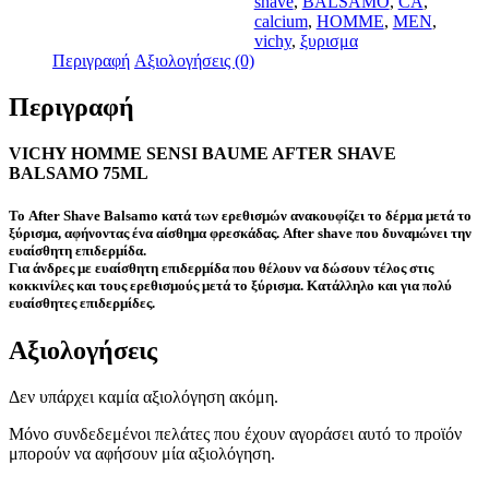
shave
,
BALSAMO
,
CA
,
ποσότητα
calcium
,
HOMME
,
MEN
,
vichy
,
ξυρισμα
Περιγραφή
Αξιολογήσεις (0)
Περιγραφή
VICHY HOMME SENSI BAUME AFTER SHAVE
BALSAMO 75ML
Το After Shave Balsamo κατά των ερεθισμών ανακουφίζει το δέρμα μετά το
ξύρισμα, αφήνοντας ένα αίσθημα φρεσκάδας. After shave που δυναμώνει την
ευαίσθητη επιδερμίδα.
Για άνδρες με ευαίσθητη επιδερμίδα που θέλουν να δώσουν τέλος στις
κοκκινίλες και τους ερεθισμούς μετά το ξύρισμα. Κατάλληλο και για πολύ
ευαίσθητες επιδερμίδες.
Αξιολογήσεις
Δεν υπάρχει καμία αξιολόγηση ακόμη.
Μόνο συνδεδεμένοι πελάτες που έχουν αγοράσει αυτό το προϊόν
μπορούν να αφήσουν μία αξιολόγηση.