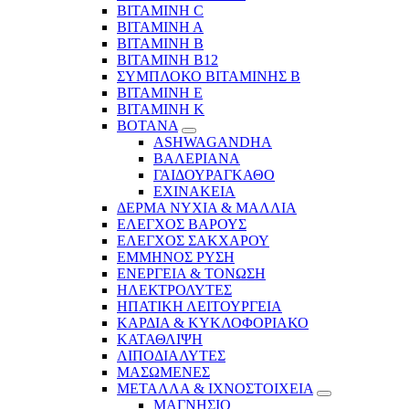
ΒΙΤΑΜΙΝΗ C
ΒΙΤΑΜΙΝΗ Α
ΒΙΤΑΜΙΝΗ Β
ΒΙΤΑΜΙΝΗ Β12
ΣΥΜΠΛΟΚΟ ΒΙΤΑΜΙΝΗΣ Β
ΒΙΤΑΜΙΝΗ Ε
ΒΙΤΑΜΙΝΗ Κ
ΒΟΤΑΝΑ
ASHWAGANDHA
ΒΑΛΕΡΙΑΝΑ
ΓΑΙΔΟΥΡΑΓΚΑΘΟ
ΕΧΙΝΑΚΕΙΑ
ΔΕΡΜΑ ΝΥΧΙΑ & ΜΑΛΛΙΑ
ΕΛΕΓΧΟΣ ΒΑΡΟΥΣ
ΕΛΕΓΧΟΣ ΣΑΚΧΑΡΟΥ
ΕΜΜΗΝΟΣ ΡΥΣΗ
ΕΝΕΡΓΕΙΑ & ΤΟΝΩΣΗ
ΗΛΕΚΤΡΟΛΥΤΕΣ
ΗΠΑΤΙΚΗ ΛΕΙΤΟΥΡΓΕΙΑ
ΚΑΡΔΙΑ & ΚΥΚΛΟΦΟΡΙΑΚΟ
ΚΑΤΑΘΛΙΨΗ
ΛΙΠΟΔΙΑΛΥΤΕΣ
ΜΑΣΩΜΕΝΕΣ
ΜΕΤΑΛΛΑ & ΙΧΝΟΣΤΟΙΧΕΙΑ
ΜΑΓΝΗΣΙΟ