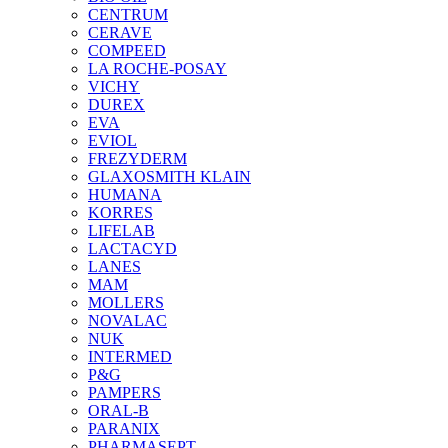
CENTRUM
CERAVE
COMPEED
LA ROCHE-POSAY
VICHY
DUREX
EVA
EVIOL
FREZYDERM
GLAXOSMITH KLAIN
HUMANA
KORRES
LIFELAB
LACTACYD
LANES
MAM
MOLLERS
NOVALAC
NUK
INTERMED
P&G
PAMPERS
ORAL-B
PARANIX
PHARMASEPT