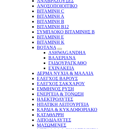
ΑΝΑΒΡΑΖΟΥΣΕΣ
ΑΝΟΣΟΠΟΙΟΙΤΙΚΟ
ΒΙΤΑΜΙΝΗ C
ΒΙΤΑΜΙΝΗ Α
ΒΙΤΑΜΙΝΗ Β
ΒΙΤΑΜΙΝΗ Β12
ΣΥΜΠΛΟΚΟ ΒΙΤΑΜΙΝΗΣ Β
ΒΙΤΑΜΙΝΗ Ε
ΒΙΤΑΜΙΝΗ Κ
ΒΟΤΑΝΑ
ASHWAGANDHA
ΒΑΛΕΡΙΑΝΑ
ΓΑΙΔΟΥΡΑΓΚΑΘΟ
ΕΧΙΝΑΚΕΙΑ
ΔΕΡΜΑ ΝΥΧΙΑ & ΜΑΛΛΙΑ
ΕΛΕΓΧΟΣ ΒΑΡΟΥΣ
ΕΛΕΓΧΟΣ ΣΑΚΧΑΡΟΥ
ΕΜΜΗΝΟΣ ΡΥΣΗ
ΕΝΕΡΓΕΙΑ & ΤΟΝΩΣΗ
ΗΛΕΚΤΡΟΛΥΤΕΣ
ΗΠΑΤΙΚΗ ΛΕΙΤΟΥΡΓΕΙΑ
ΚΑΡΔΙΑ & ΚΥΚΛΟΦΟΡΙΑΚΟ
ΚΑΤΑΘΛΙΨΗ
ΛΙΠΟΔΙΑΛΥΤΕΣ
ΜΑΣΩΜΕΝΕΣ