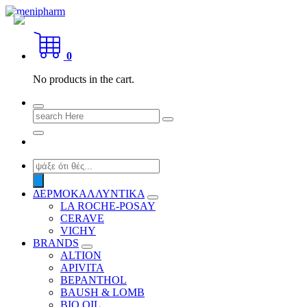
Skip
to
shop 2 easily
content
0
No products in the cart.
Search
for:
Products
search
ΔΕΡΜΟΚΑΛΛΥΝΤΙΚΑ
LA ROCHE-POSAY
CERAVE
VICHY
BRANDS
ALTION
APIVITA
BEPANTHOL
BAUSH & LOMB
BIO OIL