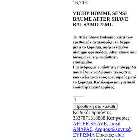
16,70
€
VICHY HOMME SENSI
BAUME AFTER SHAVE
BALSAMO 75ML
Το After Shave Balsamo κατά των
ερεθισμών ανακουφίζει το δέρμα
μετά το ξύρισμα, αφήνοντας ένα
αίσθημα φρεσκάδας. After shave που
δυναμώνει την ευαίσθητη
επιδερμίδα.
Για άνδρες με ευαίσθητη επιδερμίδα
που θέλουν να δώσουν τέλος στις
κοκκινίλες και τους ερεθισμούς μετά
το ξύρισμα. Κατάλληλο και για πολύ
ευαίσθητες επιδερμίδες.
VICHY
HOMME
Προσθήκη στο καλάθι
SENSI
Κωδικός προϊόντος:
BAUME
3337871318888
Κατηγορίες:
AFTER
AFTER SHAVE
,
loreal
,
SHAVE
ΑΝΔΡΑΣ
,
Δερμοκαλλυντικά
,
BALSAMO
ΞΥΡΙΣΜΑ
Ετικέτες:
after
75ML