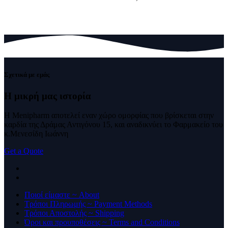
Σχετικά με εμάς
Η μικρή μας
ιστορία
Η Menipharm αποτελεί εναν χώρο ομορφίας που βρίσκεται στην
καρδία της Δράμας Αντιγόνου 15, και αναδικνύει το Φαρμακείο του
κ.Μενεσίδη Ιωάννη
Get a Quote
Ποιοί είμαστε ~ About
Τρόποι Πληρωμής ~ Payment Methods
Τρόποι Αποστολής ~ Shipping
Όροι και προυποθέσεις ~ Terms and Conditions