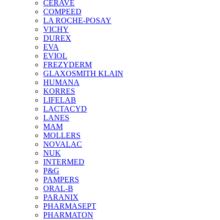
CERAVE
COMPEED
LA ROCHE-POSAY
VICHY
DUREX
EVA
EVIOL
FREZYDERM
GLAXOSMITH KLAIN
HUMANA
KORRES
LIFELAB
LACTACYD
LANES
MAM
MOLLERS
NOVALAC
NUK
INTERMED
P&G
PAMPERS
ORAL-B
PARANIX
PHARMASEPT
PHARMATON