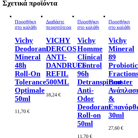
Σχετικά προϊόντα
Προσθήκη
Διαβάστε
Προσθήκη
Προσθήκη
στο καλάθι
περισσότερα
στο καλάθι
στο καλάθι
Vichy
VICHY
Vichy
Vichy
Deodorant
DERCOS
Homme
Mineral
Mineral
ANTI-
Clinical
89
48h
DANDRUFF
Control
Probiotic
Roll-On
REFIL
96h
Fraction
Tolerance
500ML
Detranspirant
Booster
Optimale
Anti-
Ανάπλασ
18,24
€
50ml
Odor
&
Deodorant
Επανόρθ
11,70
€
Roll-on
30ml
50ml
27,60
€
11,70
€