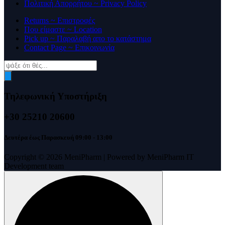
Πολιτική Απορρήτου ~ Privacy Policy
Returns ~ Επιστροφές
Που είμαστε ~ Location
Pick up ~ Παραλαβή απο το κατάστημα
Contact Page ~ Επικοινωνία
Products
search
Τηλεφωνική Υποστήριξη
+30 25210 20600
Δευτέρα έως Παρασκευή 09:00 - 13:00
Copyright © 2026 MeniPharm | Powered by MeniPharm IT
Development team